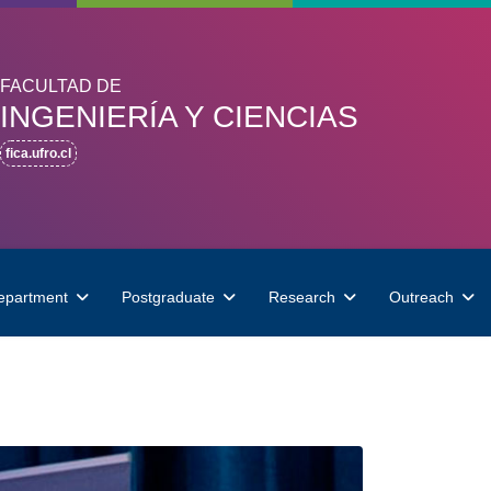
FACULTAD DE
INGENIERÍA Y CIENCIAS
fica.ufro.cl
epartment
Postgraduate
Research
Outreach